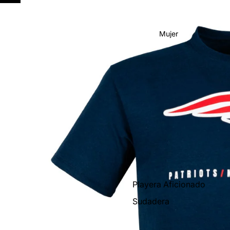
Mujer
Playera Aficionado
Sudadera