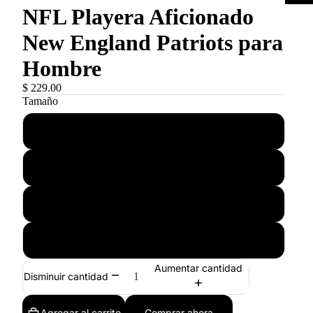
NFL Playera Aficionado
New England Patriots para
Hombre
$ 229.00
Tamaño
S
M
L
XL
Aumentar cantidad
Disminuir cantidad
Agregar al carrito
Comprar ahora