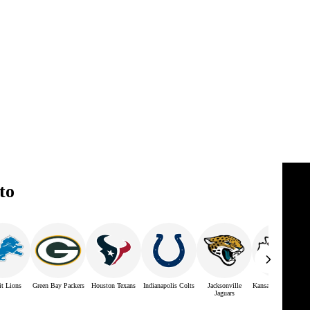
to
it Lions
Green Bay Packers
Houston Texans
Indianapolis Colts
Jacksonville
Kansas City Chiefs
Jaguars